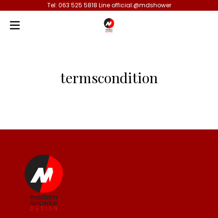
Tel: 063 525 5818 Line official:@mdshower
termscondition